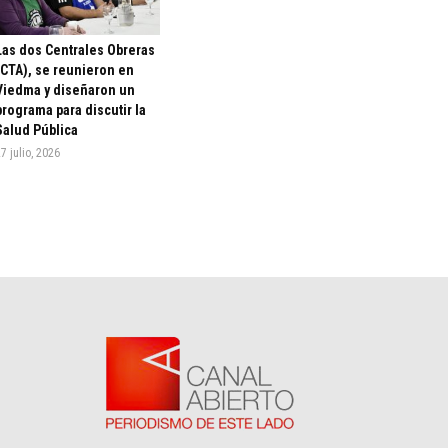
Las dos Centrales Obreras
(CTA), se reunieron en
Viedma y diseñaron un
programa para discutir la
Salud Pública
7 julio, 2026