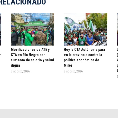
RELACIONADO
ó
Movilizaciones de ATE y
Hoy la CTA Autónoma para
y
CTA en Río Negro por
en la provincia contra la
aumento de salario y salud
política económica de
digna
Milei
3 agosto, 2026
3 agosto, 2026
2