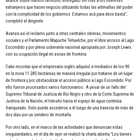
avance sobre nuestro territorio, entregado sin más a los intereses
extranjeros que hacen negocio utilizando todas las artimañas del poder
con la complicidad de los gobiernos. Estamos acá para decir basta”,
completó el dirigente.
Avanza así el reclamo junto a otras centrales obreras, movimientos
sociales y el Parlamento Mapuche Tehuelche, por el libre acceso al Lago
Escondido y por plena soberanía nacional apropiada por Joseph Lewis
con su ocupación ilegal en zonas de frontera.
Cabe recordar que el empresario inglés adquirió a mediados de los 90
en la zona 11.285 hectáreas de manera irregular por tratarse de un lugar
de frontera y por obstaculizar el acceso público a Lago Escondido. Por
ello fueron procesados varios funcionarios. A pesar de un fallo del
Supremo Tribunal de Justicia de Río Negro y otro de la Corte Suprema de
Justicia de la Nación, el tránsito hacia el espejo de agua continúa
franqueado. Solo puede accederse a él luego de una travesía de más de
dos días por un sendero de montaña.
Por otro lado, en el marco de las actividades que denuncian estas
irregularidades, en el día de ayer se realizó la charla abierta “Los bienes