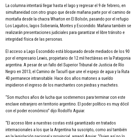
La columna intentará llegar hasta el lago y regresar el 9 de febrero, en
simultaneidad con otro grupo que desde mañana parte por el camino de
montaña desde la chacra Wharton en El Bolsón, pasando por el refugio
Los Laguitos, lagos Soberanía, Montes y Escondido. Mañana también se
realizarán presentaciones judiciales para garantizar el libre tránsito e
integridad física de las personas.
El acceso a Lago Escondido está bloqueado desde mediados de los 90
por el empresario Lewis, propietario de 12 mil hectáreas en la Patagonia
argentina. A pesar de un fallo del Superior Tribunal de Justicia de Río
Negro en 2013, el Camino de Tacuifí que une el espejo de agua y la Ruta
40 permanece intransitable. Hace dos años matones a sueldo
impidieron el ingreso de los marchantes con piedras y machetes.
“Son muchos años de lucha que sostenemos para terminar con este
enclave extranjero en territorio argentino. El poder político es muy dócil
con el poder económico” dijo Rodolfo Aguiar.
“El acceso libre a nuestras costas está garantizado en tratados
internacionales a los que la Argentina ha suscripto, como así también
en la legislación nacional y provincial, agregó Aguiar. “Quien así no lo